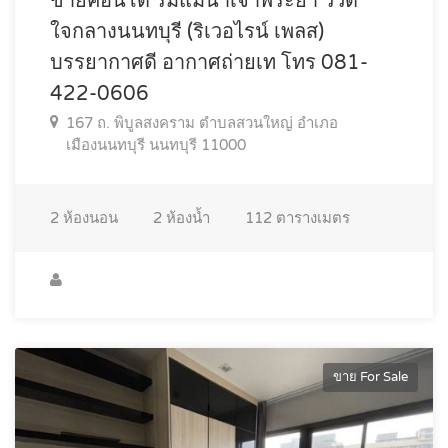
ขายคอนโด ริมแม่น้ำเจ้าพระยา วิวดี
ใจกลางนนทบุรี (ริเวอไรน์ เพลส)
บรรยากาศดี อากาศถ่ายเท โทร 081-
422-0606
167 ถ. พิบูลสงคราม ตำบลสวนใหญ่ อำเภอ
เมืองนนทบุรี นนทบุรี 11000
2
ห้องนอน
2
ห้องน้ำ
112
ตารางเมตร
ขาย For Sale