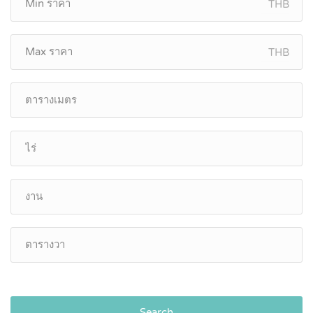
THB
THB
Search