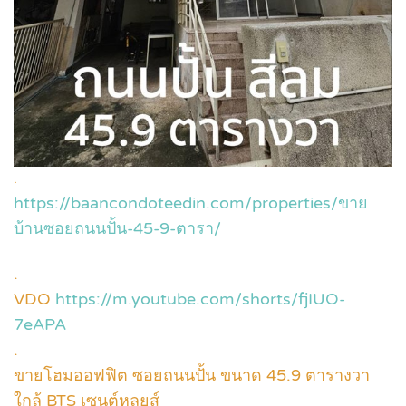
.
https://baancondoteedin.com/properties/ขาย
บ้านซอยถนนปั้น-45-9-ตารา/
.
VDO
https://m.youtube.com/shorts/fjIUO-
7eAPA
.
ขายโฮมออฟฟิต ซอยถนนปั้น ขนาด 45.9 ตารางวา
ใกล้ BTS เซนต์หลุยส์