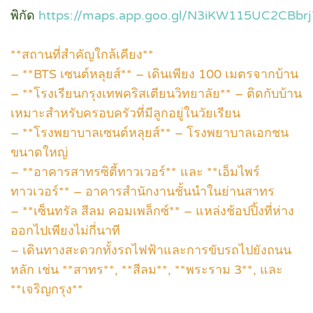
พิกัด
https://maps.app.goo.gl/N3iKW115UC2CBbrj
**สถานที่สำคัญใกล้เคียง**
– **BTS เซนต์หลุยส์** – เดินเพียง 100 เมตรจากบ้าน
– **โรงเรียนกรุงเทพคริสเตียนวิทยาลัย** – ติดกับบ้าน
เหมาะสำหรับครอบครัวที่มีลูกอยู่ในวัยเรียน
– **โรงพยาบาลเซนต์หลุยส์** – โรงพยาบาลเอกชน
ขนาดใหญ่
– **อาคารสาทรซิตี้ทาวเวอร์** และ **เอ็มไพร์
ทาวเวอร์** – อาคารสำนักงานชั้นนำในย่านสาทร
– **เซ็นทรัล สีลม คอมเพล็กซ์** – แหล่งช้อปปิ้งที่ห่าง
ออกไปเพียงไม่กี่นาที
– เดินทางสะดวกทั้งรถไฟฟ้าและการขับรถไปยังถนน
หลัก เช่น **สาทร**, **สีลม**, **พระราม 3**, และ
**เจริญกรุง**