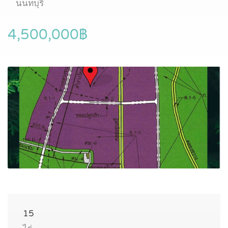
นนทบุรี
4,500,000฿
15