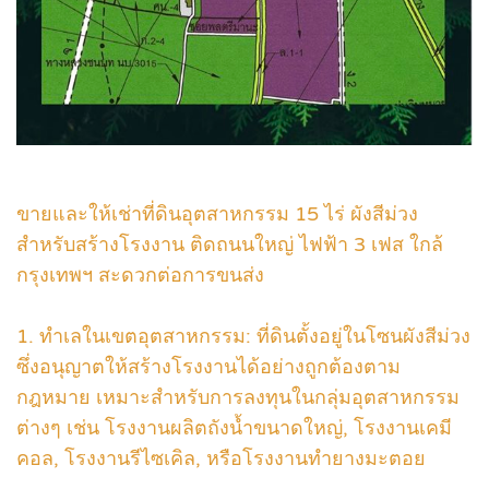
ขายและให้เช่าที่ดินอุตสาหกรรม 15 ไร่ ผังสีม่วง
สำหรับสร้างโรงงาน ติดถนนใหญ่ ไฟฟ้า 3 เฟส ใกล้
กรุงเทพฯ สะดวกต่อการขนส่ง
1. ทำเลในเขตอุตสาหกรรม: ที่ดินตั้งอยู่ในโซนผังสีม่วง
ซึ่งอนุญาตให้สร้างโรงงานได้อย่างถูกต้องตาม
กฎหมาย เหมาะสำหรับการลงทุนในกลุ่มอุตสาหกรรม
ต่างๆ เช่น โรงงานผลิตถังน้ำขนาดใหญ่, โรงงานเคมี
คอล, โรงงานรีไซเคิล, หรือโรงงานทำยางมะตอย