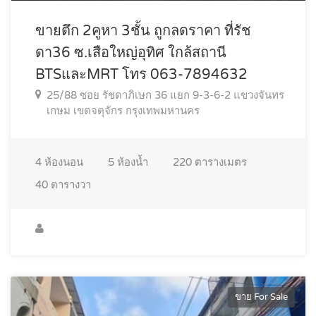
ขายตึก 2คูหา 3ชั้น ถูกลดราคา ที่รัช
ดา36 ซ.เสือใหญ่อุทิศ ใกล้สถานี
BTSและMRT โทร 063-7894632
25/88 ซอย รัชดาภิเษก 36 แยก 9-3-6-2 แขวงจันทร
เกษม เขตจตุจักร กรุงเทพมหานคร
4
ห้องนอน
5
ห้องน้ำ
220
ตารางเมตร
40
ตารางวา
ขาย For Sale