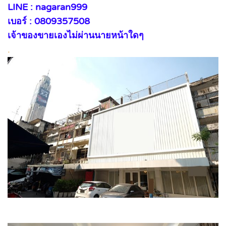
LINE : nagaran999
เบอร์ : 0809357508
เจ้าของขายเองไม่ผ่านนายหน้าใดๆ
.