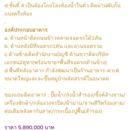
d.ชั้นที่ 4 เป็นห้องโถงโล่งห้องน้ำในตัว ติดม่านพับกั้น
แบ่งครึ่งห้อง
.
องค์ประกอบอาคาร
a. ด้านหน้าติดถนนข้าวหลามจอดรถได้1คัน
b. ด้านหลังมีที่จอดรถ1คัน และลานจอดรวม
c.ด้านซ้ายติดสำนักงานบัญชี ด้านขวาติดบริษัท
เอกชน2คูหา(พร้อมขาย+พื้นที่จอดรถด้านข้าง)
d.พื้นที่หลังอาคาร กำลังพัฒนาเป็นร้านอาหาร-คาเฟ่
ขนาดใหญ่และจะขึ้นหมู่บ้านจัดสรรค์ในอนาคต
.
ของแถมติดอาคาร : ปั๊มน้ำ/ถังน้ำสำรอง/ซิ้งค์ล้างจาน/
เครื่องซักผ้า/กล้องวงจรปิด/ผ้าม่าน/จานทีวีพร้อมสาย/
ต่อเติมหลังคากันสาด/กระเบื้องปูพื้น(สำรอง)
.
ราคา 5,890,000 บาท