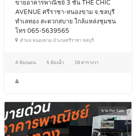
ขายอาคารพาณิชย์ 3 ชั้น THE CHIC
AVENUE ศรีราชา-หนองขาม จ.ชลบุรี
ทำเลทอง สะดวกสบาย ใกล้แหล่งชุมชน
โทร 065-5639565
ตำบล หนองขาม อำเภอศรีราชา ชลบุรี
4
ห้องนอน
5
ห้องน้ำ
18
ตารางวา
ขาย For Sale