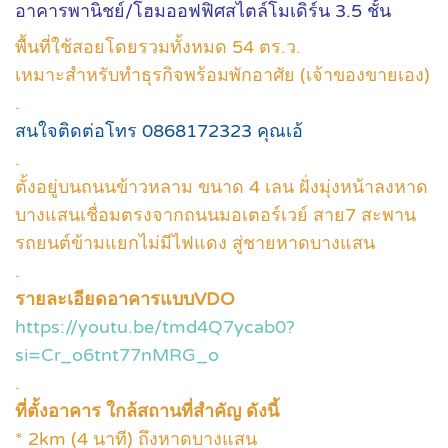
อาคารพานิชย์/โฮมออฟฟิศสไตล์โมเดิร์น 3.5 ชั้น
พื้นที่ใช้สอยโดยรวมทั้งหมด 54 ตร.ว.
เหมาะสำหรับทำธุรกิจพร้อมพักอาศัย (เจ้าของขายเอง)
.
สนใจติดต่อโทร 0868172323 คุณเอ้
.
ตั้งอยู่บนถนนข้าวหลาม ขนาด 4 เลน ฝั่งมุ่งหน้าลงหาด
บางแสนเชื่อมตรงจากถนนมอเตอร์เวย์ สาย7 สะพาน
รถยนต์ข้ามแยกไม่มีไฟแดง สู่ชายหาดบางแสน
.
รายละเอียดอาคารแบบVDO
https://youtu.be/tmd4Q7ycab0?
si=Cr_o6tnt77nMRG_o
.
ที่ตั้งอาคาร ใกล้สถานที่สำคัญ ดังนี้
* 2km (4 นาที) ถึงหาดบางแสน