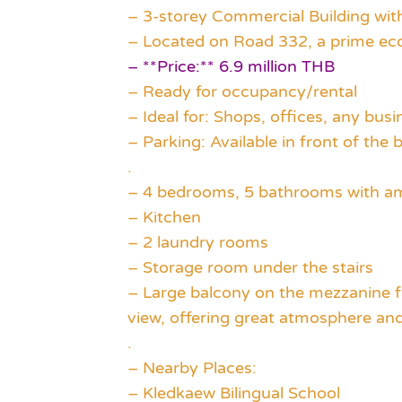
– 3-storey Commercial Building wit
– Located on Road 332, a prime e
– **Price:** 6.9 million THB
– Ready for occupancy/rental
– Ideal for: Shops, offices, any busi
– Parking: Available in front of the
.
– 4 bedrooms, 5 bathrooms with a
– Kitchen
– 2 laundry rooms
– Storage room under the stairs
– Large balcony on the mezzanine fl
view, offering great atmosphere and
.
– Nearby Places:
– Kledkaew Bilingual School