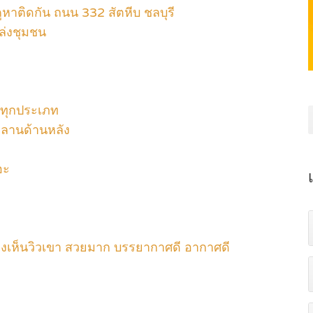
ูหาติดกัน ถนน 332 สัตหีบ ชลบุรี
ล่งชุมชน
ิจทุกประเภท
ละลานด้านหลัง
อะ
องเห็นวิวเขา สวยมาก บรรยากาศดี อากาศดี