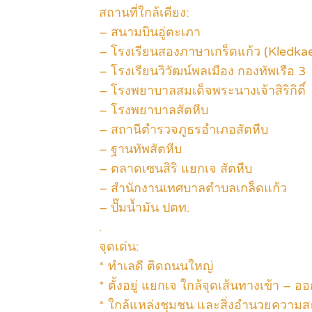
สถานที่ใกล้เคียง:
– สนามบินอู่ตะเภา
– โรงเรียนสองภาษาเกร็ดแก้ว (Kledkae
– โรงเรียนวิวัฒน์พลเมือง กองทัพเรือ 3
– โรงพยาบาลสมเด็จพระนางเจ้าสิริกิติ์
– โรงพยาบาลสัตหีบ
– สถานีตำรวจภูธรอำเภอสัตหีบ
– ฐานทัพสัตหีบ
– ตลาดเซนสิริ แยกเจ สัตหีบ
– สำนักงานเทศบาลตำบลเกล็ดแก้ว
– ปั๊มน้ำมัน ปตท.
.
จุดเด่น:
* ทำเลดี ติดถนนใหญ่
* ตั้งอยู่ แยกเจ ใกล้จุดเส้นทางเข้า – อ
* ใกล้แหล่งชุมชน และสิ่งอำนวยความ