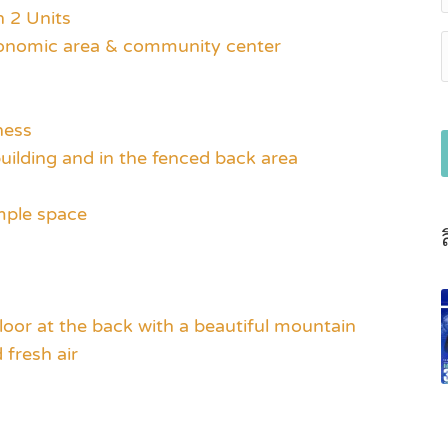
h 2 Units
conomic area & community center
ness
 building and in the fenced back area
mple space
oor at the back with a beautiful mountain
 fresh air