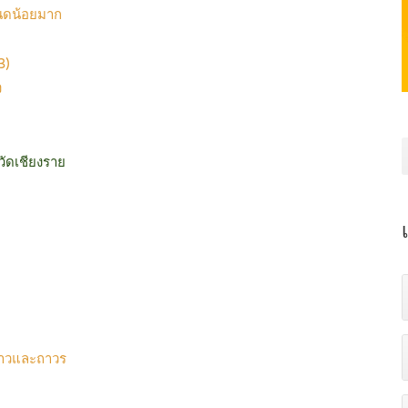
ฉนดน้อยมาก
3)
ง
วัดเชียงราย
คราวและถาวร