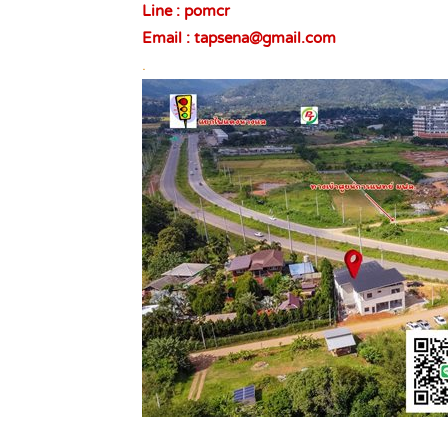
Line : pomcr
Email : tapsena@gmail.com
.