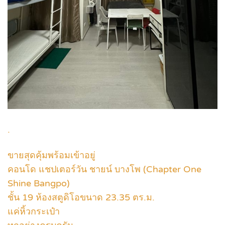
.
ขายสุดคุ้มพร้อมเข้าอยู่
คอนโด แชปเตอร์วัน ชายน์ บางโพ (Chapter One
Shine Bangpo)
ชั้น 19 ห้องสตูดิโอขนาด 23.35 ตร.ม.
แค่หิ้วกระเป๋า