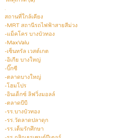
.
สถานที่ใกล้เคียง
-MRT สถานีรถไฟฟ้าสายสีม่วง
-แม็คโคร บางบัวทอง
-MaxValu
-เซ็นทรัล เวสต์เกต
-อิเกีย บางใหญ่
-บิ๊กซี
-ตลาดบางใหญ่
-โฮมโปร
-อินเด็กซ์ ลิฟวิ่งมอลล์
-ตลาดบีบี
-รร.บางบัวทอง
-รร.วัดลาดปลาดุก
-รร.เต็มรักศึกษา
-รร.กสิณธรเซนต์ปีเตอร์