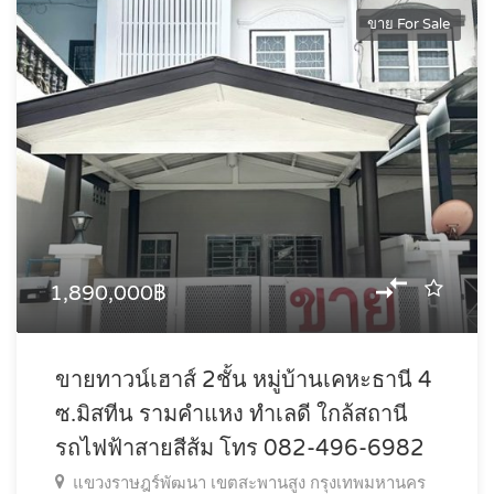
ขาย For Sale
1,890,000฿
ขายทาวน์เฮาส์ 2ชั้น หมู่บ้านเคหะธานี 4
ซ.มิสทีน รามคำแหง ทำเลดี ใกล้สถานี
รถไฟฟ้าสายสีส้ม โทร 082-496-6982
แขวงราษฎร์พัฒนา เขตสะพานสูง กรุงเทพมหานคร