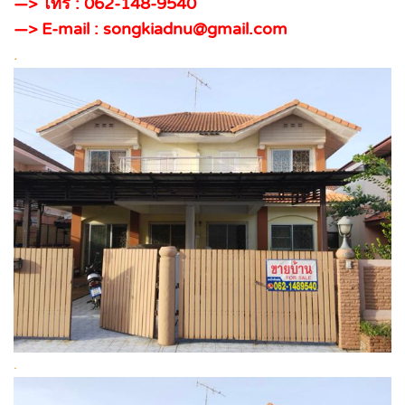
—> โทร : 062-148-9540
—> E-mail : songkiadnu@gmail.com
.
.