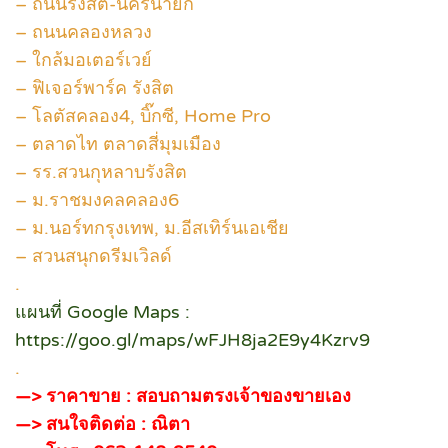
– ถนนรังสิต-นครนายก
– ถนนคลองหลวง
– ใกล้มอเตอร์เวย์
– ฟิเจอร์พาร์ค รังสิต
– โลตัสคลอง4, บิ๊กซี, Home Pro
– ตลาดไท ตลาดสี่มุมเมือง
– รร.สวนกุหลาบรังสิต
– ม.ราชมงคลคลอง6
– ม.นอร์ทกรุงเทพ, ม.อีสเทิร์นเอเชีย
– สวนสนุกดรีมเวิลด์
.
แผนที่ Google Maps :
https://goo.gl/maps/wFJH8ja2E9y4Kzrv9
.
—> ราคาขาย : สอบถามตรงเจ้าของขายเอง
—> สนใจติดต่อ : ณิตา