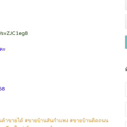
WsvZJC1eg8
ะคะ
58
านค้าขายได้ #ขายบ้านสันกำแพง #ขายบ้านติดถนน