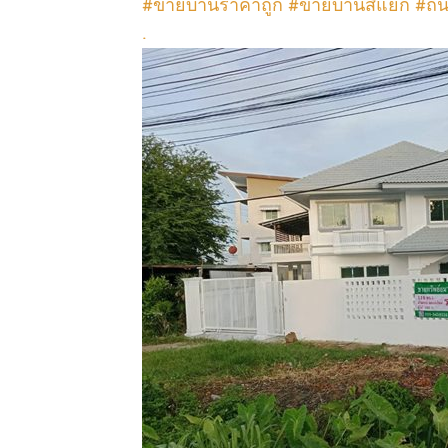
#ขายบ้านราคาถูก #ขายบ้านสี่แยก #ถน
.