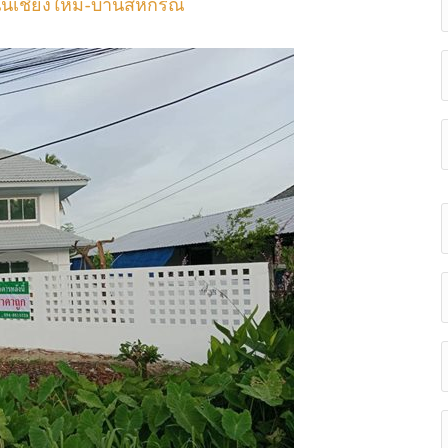
นเชียงใหม่-บ้านสหกรณ์