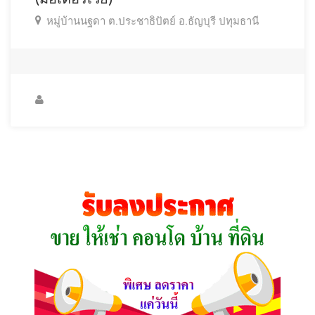
หมู่บ้านนฐดา ต.ประชาธิปัตย์ อ.ธัญบุรี ปทุมธานี