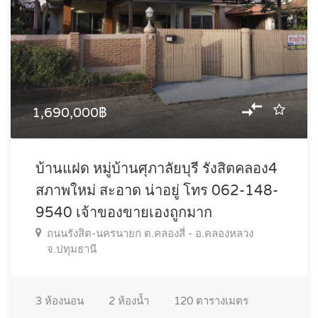
1,690,000฿
บ้านแฝด หมู่บ้านศุภาลัยบุรี รังสิตคลอง4
สภาพใหม่ สะอาด น่าอยู่ โทร 062-148-
9540 เจ้าของขายเองถูกมาก
ถนนรังสิต-นครนายก ต.คลองสี่ - อ.คลองหลวง
จ.ปทุมธานี
3
ห้องนอน
2
ห้องน้ำ
120
ตารางเมตร