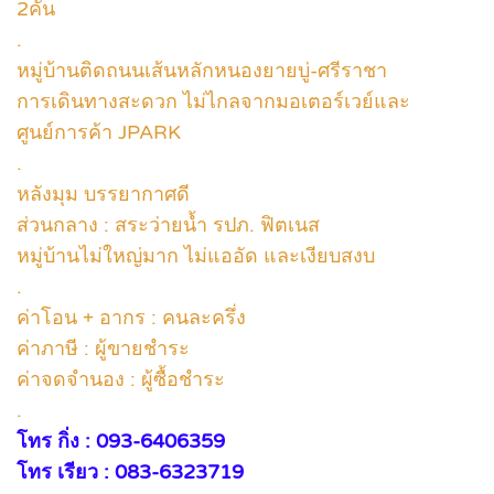
2คัน
.
หมู่บ้านติดถนนเส้นหลักหนองยายบู่-ศรีราชา
การเดินทางสะดวก ไม่ไกลจากมอเตอร์เวย์และ
ศูนย์การค้า JPARK
.
หลังมุม บรรยากาศดี
ส่วนกลาง : สระว่ายน้ำ รปภ. ฟิตเนส
หมู่บ้านไม่ใหญ่มาก ไม่แออัด และเงียบสงบ
.
ค่าโอน + อากร : คนละครึ่ง
ค่าภาษี : ผู้ขายชำระ
ค่าจดจำนอง : ผู้ซื้อชำระ
.
โทร กิ่ง : 093-6406359
โทร เรียว : 083-6323719