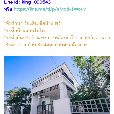
Line id : king_090543
หรือ
https://line.me/ti/p/eMod-1Wouv
.
*ที่ปรึกษาเรื่องสินเชื่อบ้าน ฟรี!
*รับซื้อบ้านผ่อนไม่ไหว
*รับทำยื่นกู้ซื้อบ้าน ทั้งอาชีพอิสระ ค้าขาย ธุรกิจส่วนตัว
*รับฝากขายบ้าน-รับจัดหาบ้านตามต้องการ
.