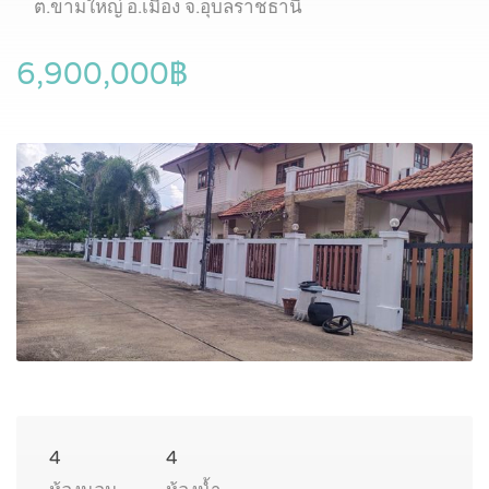
ต.ขามใหญ่ อ.เมือง จ.อุบลราชธานี
6,900,000฿
4
4