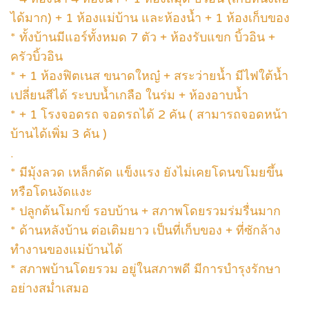
ได้มาก) + 1 ห้องแม่บ้าน และห้องน้ำ + 1 ห้องเก็บของ
* ทั้งบ้านมีแอร์ทั้งหมด 7 ตัว + ห้องรับแขก บิ้วอิน +
ครัวบิ้วอิน
* + 1 ห้องฟิตเนส ขนาดใหญ๋ + สระว่ายน้ำ มีไฟใต้น้ำ
เปลี่ยนสีได้ ระบบน้ำเกลือ ในร่ม + ห้องอาบน้ำ
* + 1 โรงจอดรถ จอดรถได้ 2 คัน ( สามารถจอดหน้า
บ้านได้เพิ่ม 3 คัน )
.
* มีมุ้งลวด เหล็กดัด แข็งแรง ยังไม่เคยโดนขโมยขึ้น
หรือโดนงัดแงะ
* ปลูกต้นโมกข์ รอบบ้าน + สภาพโดยรวมร่มรื่นมาก
* ด้านหลังบ้าน ต่อเติมยาว เป็นที่เก็บของ + ที่ซักล้าง
ทำงานของแม่บ้านได้
* สภาพบ้านโดยรวม อยู่ในสภาพดี มีการบำรุงรักษา
อย่างสม่ำเสมอ
.