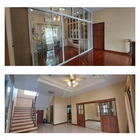
.
.
.