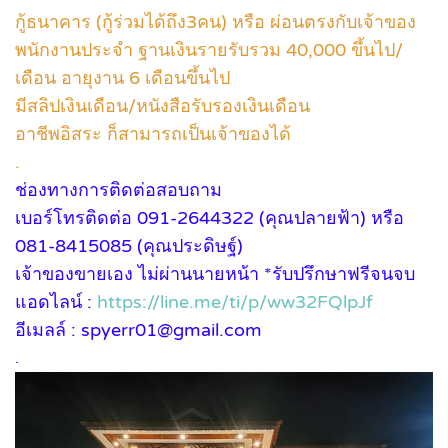
กู้ธนาคาร (กู้ร่วมได้ถึง3คน) หรือ ผ่อนตรงกับเจ้าของ
พนักงานประจำ ฐานเงินรายรับรวม 40,000 ขึ้นไป/
เดือน อายุงาน 6 เดือนขึ้นไป
มีสลิปเงินเดือน/หนังสือรับรองเงินเดือน
อาชีพอิสระ ก็สามารถเป็นเจ้าของได้
.
ช่องทางการติดต่อสอบถาม
เบอร์โทรติดต่อ 091-2644322 (คุณปลายฟ้า) หรือ
081-8415085 (คุณประดิษฐ์)
เจ้าของขายเอง ไม่ผ่านนายหน้า *รับปรึกษาฟรีจนจบ
แอดไลน์ :
https://line.me/ti/p/ww32FQlpJf
อีเมลล์ : spyerr01@gmail.com
.