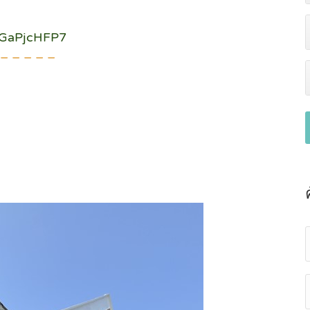
QGaPjcHFP7
 – – – – –