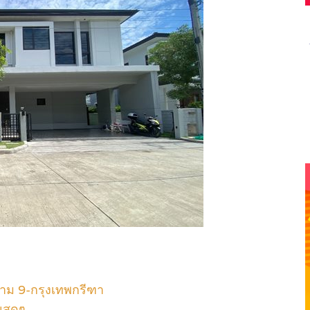
ราม 9-กรุงเทพกรีฑา
ยสุดๆ