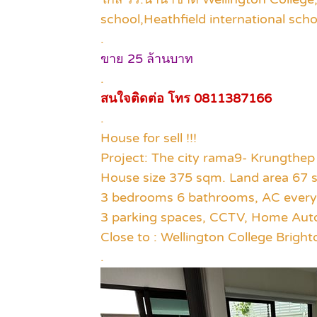
school,Heathfield international scho
.
ขาย 25 ล้านบาท
.
สนใจติดต่อ โทร 0811387166
.
House for sell !!!
Project: The city rama9- Krungthep
House size 375 sqm. Land area 67 
3 bedrooms 6 bathrooms, AC ever
3 parking spaces, CCTV, Home Aut
Close to : Wellington College Bright
.