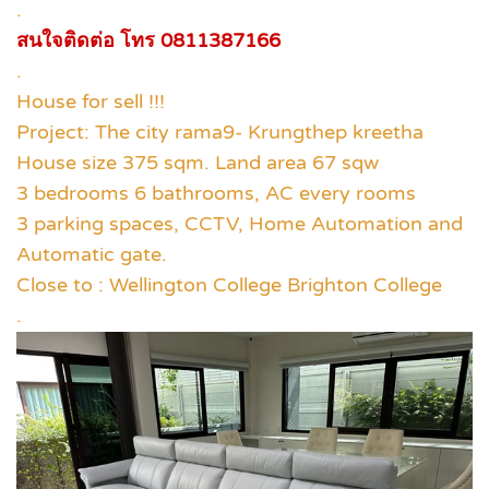
.
สนใจติดต่อ โทร 0811387166
.
House for sell !!!
Project: The city rama9- Krungthep kreetha
House size 375 sqm. Land area 67 sqw
3 bedrooms 6 bathrooms, AC every rooms
3 parking spaces, CCTV, Home Automation and
Automatic gate.
Close to : Wellington College Brighton College
.