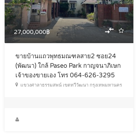
27,000,000฿
ขายบ้านแถวพุทธมณฑลสาย2 ซอย24
(พัฒนา) ใกล้ Paseo Park กาญจนาภิเษก
เจ้าของขายเอง โทร 064-626-3295
แขวงศาลาธรรมสพน์ เขตทวีวัฒนา กรุงเทพมหานคร