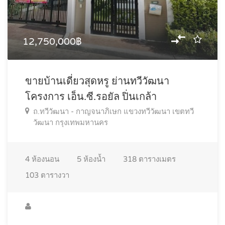
12,750,000฿
ขายบ้านเดี่ยวสุดหรู ย่านทวีวัฒนา
โครงการ เอ็น.ซี.รอยัล ปิ่นเกล้า
ถ.ทวีวัฒนา - กาญจนาภิเษก แขวงทวีวัฒนา เขตทวี
วัฒนา กรุงเทพมหานคร
4
ห้องนอน
5
ห้องน้ำ
318
ตารางเมตร
103
ตารางวา