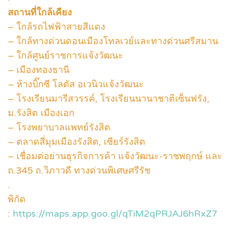
สถานที่ใกล้เคียง
– ใกล้รถไฟฟ้าสายสีแดง
– ใกล้ทางด่วนดอนเมืองโทลเวย์และทางด่วนศรีสมาน
– ใกล้ศูนย์ราชการแจ้งวัฒนะ
– เมืองทองธานี
– ห้างบิ๊กซี โลตัส อเวนิวแจ้งวัฒนะ
– โรงเรียนมารีสวรรค์, โรงเรียนนานาชาติเซ็นฟรัง,
ม.รังสิต เมืองเอก
– โรงพยาบาลแพทย์รังสิต
– ตลาดสี่มุมเมืองรังสิต, เซียร์รังสิต
– เชื่อมต่อย่านธุรกิจการค้า แจ้งวัฒนะ-ราชพฤกษ์ และ
ถ.345 ถ.วิภาวดี ทางด่วนพิเศษศรีรัช
.
พิกัด
:
https://maps.app.goo.gl/qTiM2qPRJAJ6hRxZ7
.