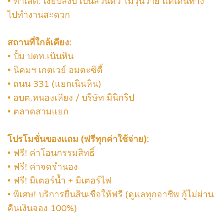
• ทำเลดี: เงียบสงบ เป็นส่วนตัว ไม่วุ่นวาย แต่เดินทาง
ไปทำงานสะดวก
สถานที่ใกล้เคียง:
• ปั้ม ปตท.เนินหิน
• นิคมฯ เกตเวย์ อมตะซิตี้
• ถนน 331 (แยกเนินหิน)
• อบต.หนองเหียง / บริษัท มินิกริป
• ตลาดสามแยก
โปรโมชั่นของแถม (ฟรีทุกค่าใช้จ่าย):
• ฟรี! ค่าโอนกรรมสิทธิ์
• ฟรี! ค่าจดจำนอง
• ฟรี! มิเตอร์น้ำ + มิเตอร์ไฟ
• พิเศษ! บริการยื่นสินเชื่อให้ฟรี (ดูแลทุกอาชีพ กู้ไม่ผ่าน
คืนเงินจอง 100%)