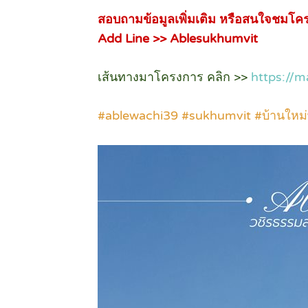
สอบถามข้อมูลเพิ่มเติม หรือสนใจชมโ
Add Line >> Ablesukhumvit
เส้นทางมาโครงการ คลิก >>
https://
#ablewachi39 #sukhumvit #บ้านใหม่พร้