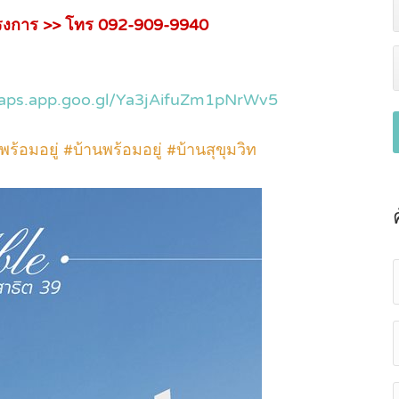
ครงการ >> โทร 092-909-9940
maps.app.goo.gl/Ya3jAifuZm1pNrWv5
อมอยู่ #บ้านพร้อมอยู่ #บ้านสุขุมวิท