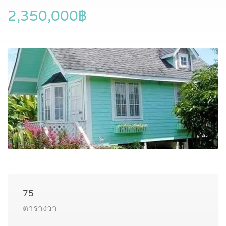
2,350,000฿
75
ตารางวา