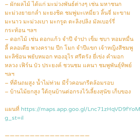
– ผักผลไม้ ได้แก่ มะม่วงพันธ์ต่างๆ เช่น มหาชนก
มะม่วงยายกล่ำ มะยงชิด ชมพู่มะเหมี่ยว ลิ้นจี่ มะขาม
มะนาว มะม่วงเบา มะกรูด ตะลิงปลิง มัลเบอร์รี่
กระท้อน ฯลฯ
– ดอกไม้ เช่น ดอกแก้ว จำปี จำปา เข็ม ชบา หอมหมื่น
ลี้ คลอเดีย พวงคราม ปีก โมก จำปีแขก เจ้าหญิงสีชมพู
มะลิซ้อน พยับหมอก ทองอุไร ศรีตรัง ยี่เข่ง คำมอก
หลวง เฟิร์น บัว ประยงค์ ชวนชม แคนา ชมพูพันธุ์ทิพย์
ฯลฯ
– ที่ดินถมสูง น้ำไม่ท่วม มีรั้วคอนกรีตล้อมรอบ
– บ้านไม้ยกสูง ใต้ถุนบ้านต่อกรงไว้เลี้ยงสุนัข เก็บของ
แผนที่
https://maps.app.goo.gl/Lnc71zHqVD9fYo
g_st=il
—————————————————