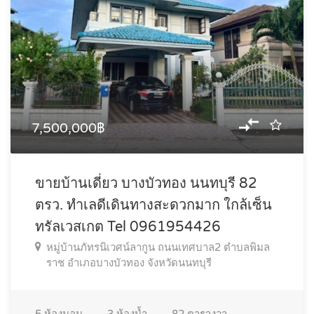
7,500,000฿
ขายบ้านเดี่ยว บางบัวทอง นนทบุรี 82
ตรว. ทำเลดีเดินทางสะดวกมาก ใกล้เซ็น
ทรัลเวสเกต Tel 0961954426
หมู่บ้านภัทรนิเวศน์ลากูน ถนนเทศบาล2 ตำบลพิมล
ราช อำเภอบางบัวทอง จังหวัดนนทบุรี