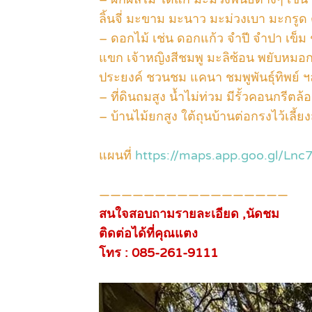
ลิ้นจี่ มะขาม มะนาว มะม่วงเบา มะกรูด ต
– ดอกไม้ เช่น ดอกแก้ว จำปี จำปา เข็ม
แขก เจ้าหญิงสีชมพู มะลิซ้อน พยับหมอก ท
ประยงค์ ชวนชม แคนา ชมพูพันธุ์ทิพย์ 
– ที่ดินถมสูง น้ำไม่ท่วม มีรั้วคอนกรีตล
– บ้านไม้ยกสูง ใต้ถุนบ้านต่อกรงไว้เลี้ยง
แผนที่
https://maps.app.goo.gl/Ln
—————————————————
สนใจสอบถามรายละเอียด ,นัดชม
ติดต่อได้ที่คุณแตง
โทร : 085-261-9111