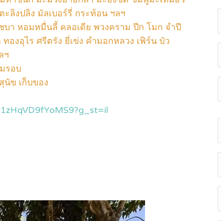
ะลิงปลิง มัลเบอร์รี่ กระท้อน ฯลฯ
 ชบา หอมหมื่นลี้ คลอเดีย พวงคราม ปีก โมก จำปี
องอุไร ศรีตรัง ยี่เข่ง คำมอกหลวง เฟิร์น บัว
ฯลฯ
้อมรอบ
สุนัข เก็บของ
c71zHqVD9fYoMS9?g_st=il