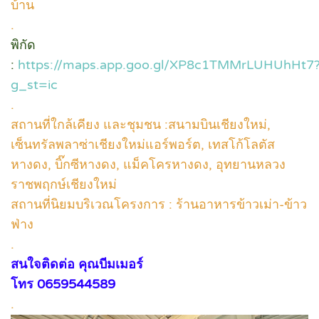
บ้าน
.
พิกัด
:
https://maps.app.goo.gl/XP8c1TMMrLUHUhHt7
g_st=ic
.
สถานที่ใกล้เคียง และชุมชน :สนามบินเชียงใหม่,
เซ็นทรัลพลาซ่าเชียงใหม่แอร์พอร์ต, เทสโก้โลตัส
หางดง, บิ๊กซีหางดง, แม็คโครหางดง, อุทยานหลวง
ราชพฤกษ์เชียงใหม่
สถานที่นิยมบริเวณโครงการ : ร้านอาหารข้าวเม่า-ข้าว
ฟ่าง
.
สนใจติดต่อ คุณบีมเมอร์
โทร 0659544589
.