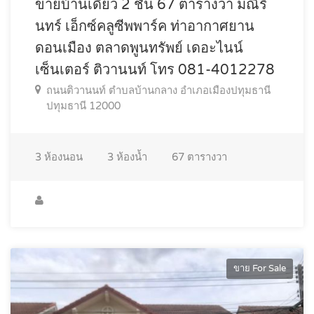
ขายบ้านเดี่ยว 2 ชั้น 67 ตารางวา มณีริ
นทร์ เอ็กซ์คลูซีพพาร์ค ท่าอากาศยาน
ดอนเมือง ตลาดพูนทรัพย์ เดอะไนน์
เซ็นเตอร์ ติวานนท์ โทร 081-4012278
ถนนติวานนท์ ตำบลบ้านกลาง อำเภอเมืองปทุมธานี
ปทุมธานี 12000
3
ห้องนอน
3
ห้องน้ำ
67
ตารางวา
ขาย For Sale