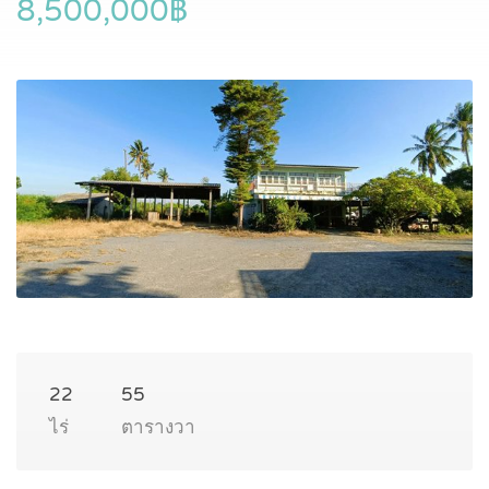
8,500,000฿
22
55
ไร่
ตารางวา