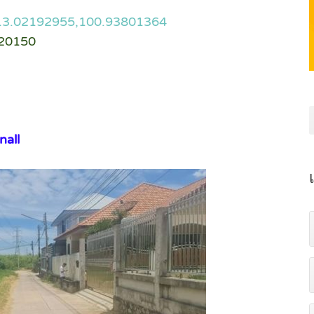
13.02192955,100.93801364
 20150
nall