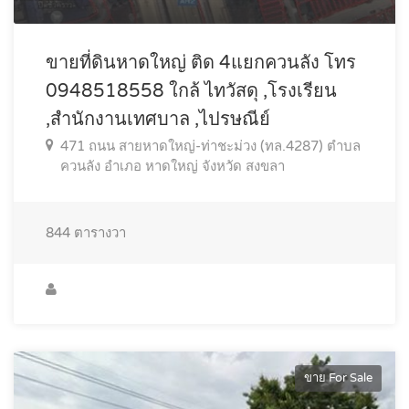
ขายที่ดินหาดใหญ่ ติด 4แยกควนลัง โทร
0948518558 ใกล้ ไทวัสดุ ,โรงเรียน
,สำนักงานเทศบาล ,ไปรษณีย์
471 ถนน สายหาดใหญ่-ท่าชะม่วง (ทล.4287) ตำบล
ควนลัง อำเภอ หาดใหญ่ จังหวัด สงขลา
844
ตารางวา
ขาย For Sale