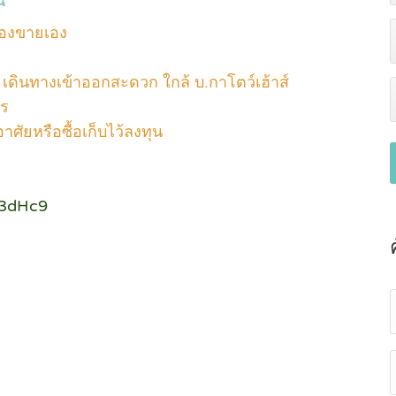
น
าของขายเอง
 เดินทางเข้าออกสะดวก ใกล้ บ.กาโตว์เฮ้าส์
ตร
ศัยหรือซื้อเก็บไว้ลงทุน
j3dHc9