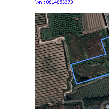
โทร : 0814853373
.