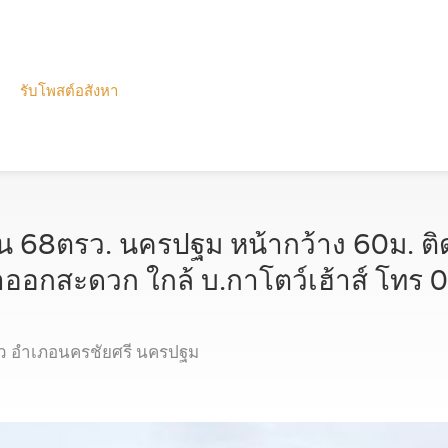
รับโพสต์อสังหา
งาน 68ตรว. นครปฐม หน้ากว้าง 60ม. ติ
้าออกสะดวก ใกล้ บ.กาโตว์เฮ้าส์ โท
ก้ว อำเภอนครชัยศรี นครปฐม