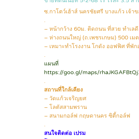
ขายที่ดินเนื้อที่ 5-2-68 ไร่ ไร่ละ 3.5 ล้า
ซ.กาโตว์เฮ้าส์ นครชัยศรี บางแก้ว เจ้
.
– หน้ากว้าง 60ม. ติดถนน ที่สวย ทำเลดี
– ห่างถนนใหญ่ (ถ.เพชรเกษม) 500 เม
– เหมาะทำโรงงาน โกดัง ออฟฟิศ ที่พักอา
.
แผนที่
https://goo.gl/maps/rhaJKGAFBtQ
.
สถานที่ใกล้เคียง
– วัดแก้วเจริญยศ
– โลตัสสามพราน
– สนามกอล์ฟ กฤษดานคร ซิตี้กอล์ฟ
.
สนใจติดต่อ เปรม