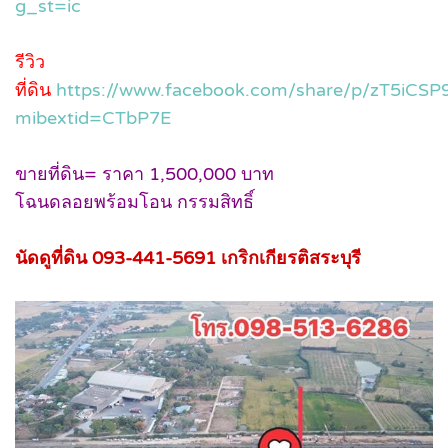
g_st=ic
รีวิว
ที่ดิน
https://www.facebook.com/share/p/zT5iCS
mibextid=CTbP7E
ขายที่ดิน= ราคา 1,500,000 บาท
โฉนดลอยพร้อมโอน กรรมสิทธิ์
นัดดูที่ดิน 093-441-5691 เกริกเกียรติสระบุรี