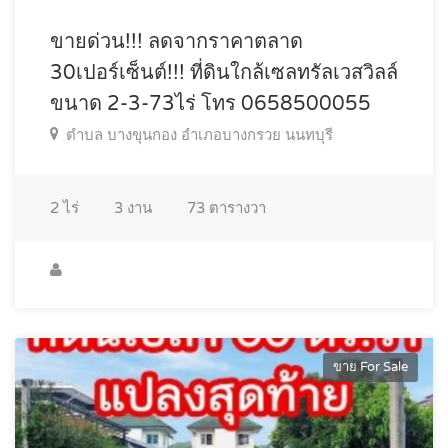
ขายด่วน!!! ลดจากราคาตลาด
30เปอร์เซ็นต์!!! ที่ดินใกล้เซลทรัลเวสวิลล์
ขนาด 2-3-73ไร่ โทร 0658500055
ตำบล บางขุนกอง อำเภอบางกรวย นนทบุรี
2
ไร่
3
งาน
73
ตารางวา
ขาย For Sale