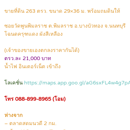
ขายที่ดิน 263 ตรว. ขนาด 29×36 ม. พร้อมถมดินให้
ซอยวัดพูนพิมลราช ต.พิมลราช อ.บางบัวทอง จ.นนทบุรี
โฉนดครุฑแดง ผังสีเหลือง
(เจ้าของขายเองตกลงราคากันได้)
ตรว.ละ 21,000 บาท
น้ำไฟ อินเตอร์เน็ต เข้าถึง
โลเคชั่น
https://maps.app.goo.gl/aG6sxFL4w4g7p
โทร 088-899-8965 (โอม)
ห่างจาก
– ตลาดสดมนวดี 2 กม.