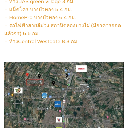
– ห้าง JAS green village 3 กม.
– แม็คโคร บางบัวทอง 5.4 กม.
– HomePro บางบัวทอง 6.4 กม.
– รถไฟฟ้าสายสีม่วง สถานีคลองบางไผ่ (มีอาคารจอด
แล้วจร) 6.6 กม.
– ห้างCentral Westgate 8.3 กม.