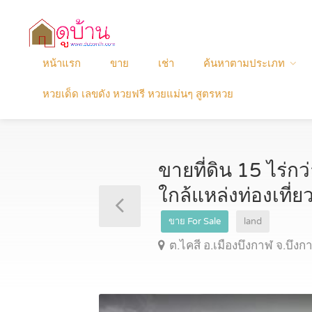
หน้าแรก
ขาย
เช่า
ค้นหาตามประเภท
หวยเด็ด เลขดัง หวยฟรี หวยแม่นๆ สูตรหวย
ขายที่ดิน 15 ไร่กว
ใกล้แหล่งท่องเที
ขาย For Sale
land
ต.ไคสี อ.เมืองบึงกาฬ จ.บึงก