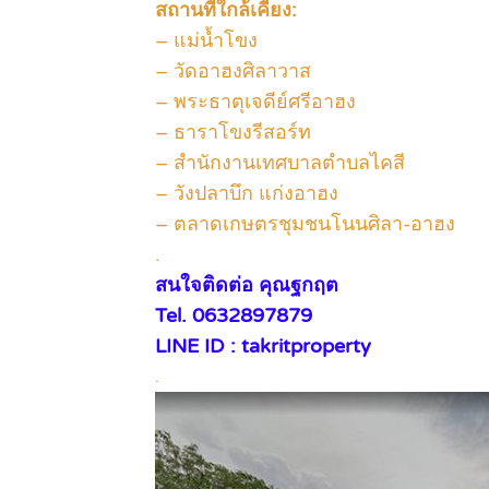
สถานที่ใกล้เคียง:
– แม่น้ำโขง
– วัดอาฮงศิลาวาส
– พระธาตุเจดีย์ศรีอาฮง
– ธาราโขงรีสอร์ท
– สำนักงานเทศบาลตำบลไคสี
– วังปลาบึก แก่งอาฮง
– ตลาดเกษตรชุมชนโนนศิลา-อาฮง
.
สนใจติดต่อ คุณฐกฤต
Tel. 0632897879
LINE ID : takritproperty
.