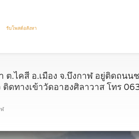
รับโพสต์อสังหา
่า ต.ไคสี อ.เมือง จ.บึงกาฬ อยู่ติดถน
่ยว ติดทางเข้าวัดอาฮงศิลาวาส โทร 
าฬ