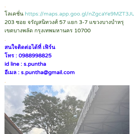
.
โลเคชั่น
https://maps.app.goo.gl/nZgcaYe9MZT3
203 ซอย จรัญสนิทวงศ์ 57 แยก 3-7 แขวงบางบำหรุ
เขตบางพลัด กรุงเทพมหานคร 10700
.
สนใจติดต่อได้ที่ เฟิร์น
โทร : 0988998825
id line : s.puntha
อีเมล : s.puntha@gmail.com
.