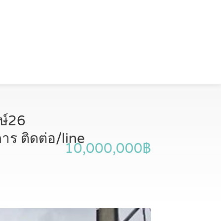
งษ์26
าร ติดต่อ/line
10,000,000฿