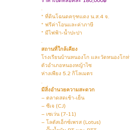
ราคาเปิดที่ล็อคละ 180,000฿
.
* ที่ดินโฉนดครุฑแดง น.ส.4 จ.
* ฟรีค่าโอนและค่าภาษี
* มีไฟฟ้า-น้ำปะปา
.
สถานที่ใกล้เคียง
โรงเรียนบ้านหนองโก และวัดหนองโกห่า
ตัวอำเภอหนองหญ้าไซ
ห่างเพียง 5.2 กิโลเมตร
.
มีสิ่งอำนวยความสะดวก
– ตลาดสดเช้า-เย็น
– ซีเจ (CJ)
– เซเว่น (7-11)
– โลตัสเอ็กซ์เพรส (Lotus)