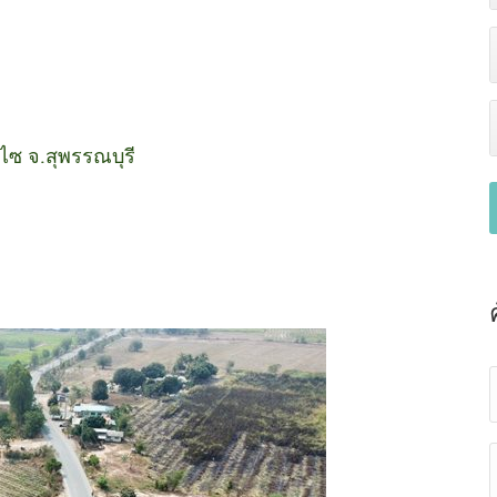
าไซ จ.สุพรรณบุรี