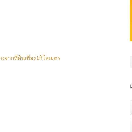
งจากที่ดินเพียง1กิโลเมตร