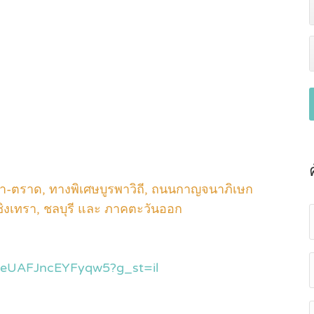
า-ตราด, ทางพิเศษบูรพาวิถี, ถนนกาญจนาภิเษก
เชิงเทรา, ชลบุรี และ ภาคตะวันออก
vpeUAFJncEYFyqw5?g_st=il