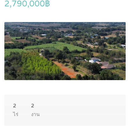
2,790,000฿
2
2
ไร่
งาน