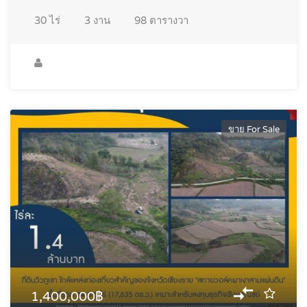
30
ไร่
3
งาน
98
ตารางวา
ขาย For Sale
1,400,000฿