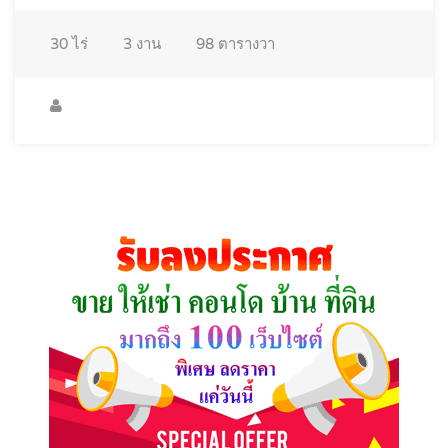
30
ไร่
3
งาน
98
ตารางวา