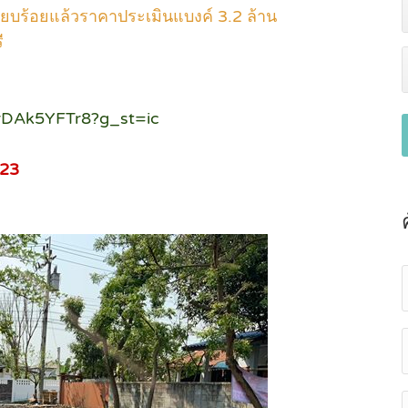
ียบร้อยแล้วราคาประเมินแบงค์ 3.2 ล้าน
ี
rDAk5YFTr8?g_st=ic
423