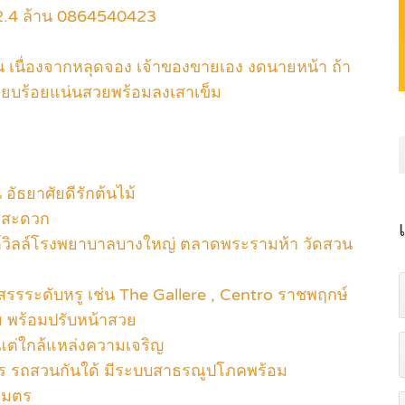
 2.4 ล้าน 0864540423
 เนื่องจากหลุดจอง เจ้าของขายเอง งดนายหน้า ถ้า
รียบร้อยแน่นสวยพร้อมลงเสาเข็ม
น อัธยาศัยดีรักต้นไม้
อกสะดวก
วสต์วิลล์โรงพยาบาลบางใหญ่ ตลาดพระรามห้า วัดสวน
สรรระดับหรู เช่น The Gallere , Centro ราชพฤกษ์
ม พร้อมปรับหน้าสวย
ัยแต่ใกล้แหล่งความเจริญ
ร รถสวนกันใด้ มีระบบสาธรณูปโภคพร้อม
เมตร