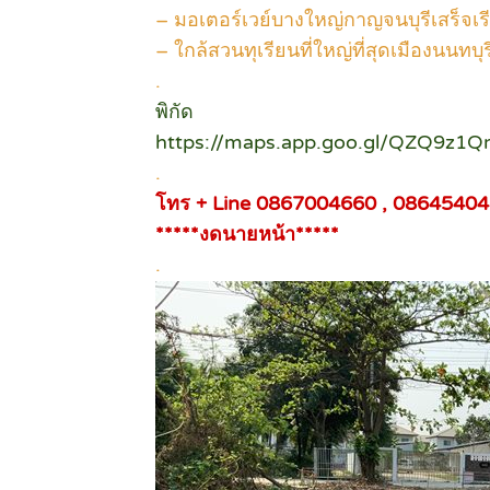
– มอเตอร์เวย์บางใหญ่กาญจนบุรีเสร็จเร
– ใกล้สวนทุเรียนที่ใหญ่ที่สุดเมืองนนทบุร
.
พิกัด
https://maps.app.goo.gl/QZQ9z1Q
.
โทร + Line 0867004660 , 0864540
*****งดนายหน้า*****
.