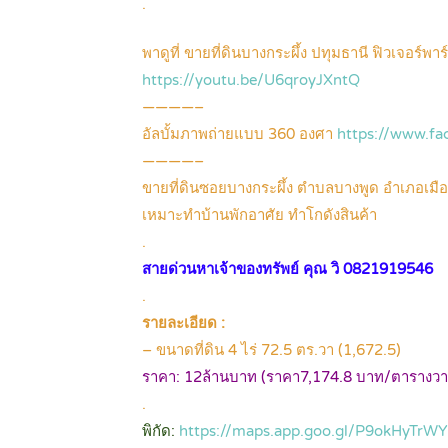
.
พาดูที่ ขายที่ดินบางกระผึ้ง ปทุมธานี ฟิวเจอร์พ
https://youtu.be/U6qroyJXntQ
————–
อัลบั้มภาพถ่ายแบบ 360 องศา
https://www.f
————–
ขายที่ดินซอยบางกระผึ้ง ตำบลบางพูด อำเภอเมือง
เหมาะทำบ้านพักอาศัย ทำโกดังสินค้า
.
สายด่วนหาเจ้าของทรัพย์ คุณ วิ 0821919546
.
รายละเอียด :
– ขนาดที่ดิน 4 ไร่ 72.5 ตร.วา (1,672.5)
ราคา: 12ล้านบาท (ราคา7,174.8 บาท/ตารางวา
.
พิกัด:
https://maps.app.goo.gl/P9okHyTrW