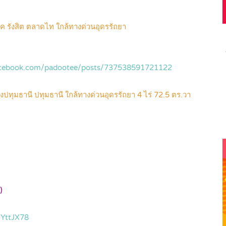
าร์ค รังสิต ตลาดไท ใกล้ทางด่วนอุดรรัถยา
acebook.com/padootee/posts/737538591721122
ปทุมธานี ปทุมธานี ใกล้ทางด่วนอุดรรัถยา 4 ไร่ 72.5 ตร.วา
)
YYttJX78