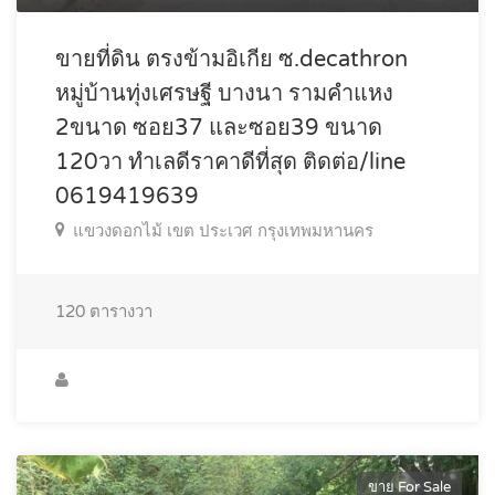
ขายที่ดิน ตรงข้ามอิเกีย ซ.decathron
หมู่บ้านทุ่งเศรษฐี บางนา รามคำแหง
2ขนาด ซอย37 และซอย39 ขนาด
120วา ทำเลดีราคาดีที่สุด ติดต่อ/line
0619419639
แขวงดอกไม้ เขต ประเวศ กรุงเทพมหานคร
120
ตารางวา
ขาย For Sale