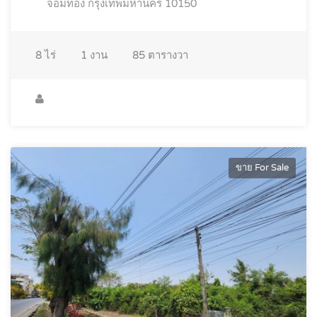
จอมทอง กรุงเทพมหานคร 10150
8
ไร่
1
งาน
85
ตารางวา
ขาย For Sale