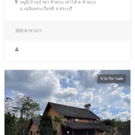
หมู่8 บ้านป่าคา ห้วยบง เสาไห้ ต.ห้วยบง
อ.เฉลิมพระเกียรติ จ.สระบุรี
350
ตารางวา
ขาย For Sale