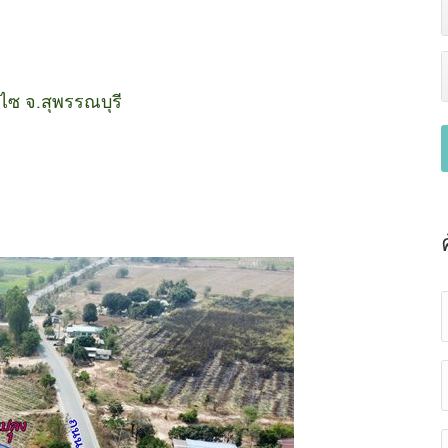
าไซ จ.สุพรรณบุรี