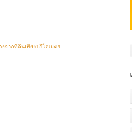
งจากที่ดินเพียง1กิโลเมตร