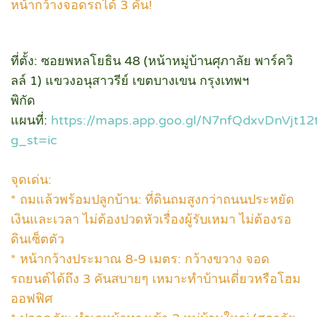
หน้ากว้างจอดรถได้ 3 คัน!
ที่ตั้ง: ซอยพหลโยธิน 48 (หน้าหมู่บ้านศุภาลัย พาร์ควิ
ลล์ 1) แขวงอนุสาวรีย์ เขตบางเขน กรุงเทพฯ
พิกัด
แผนที่:
https://maps.app.goo.gl/N7nfQdxvDnVjt12
g_st=ic
จุดเด่น:
* ถมแล้วพร้อมปลูกบ้าน: ที่ดินถมสูงกว่าถนนประหยัด
เงินและเวลา ไม่ต้องปวดหัวเรื่องผู้รับเหมา ไม่ต้องรอ
ดินเซ็ตตัว
* หน้ากว้างประมาณ 8-9 เมตร: กว้างขวาง จอด
รถยนต์ได้ถึง 3 คันสบายๆ เหมาะทำบ้านเดี่ยวหรือโฮม
ออฟฟิศ