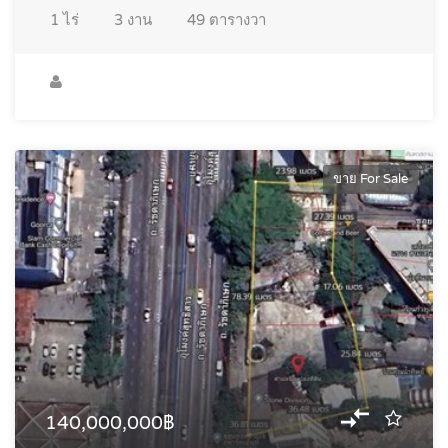
1
ไร่
3
งาน
49
ตารางวา
ขาย For Sale
140,000,000฿