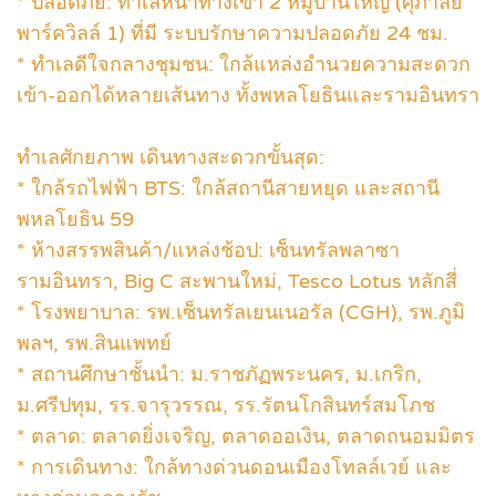
* ปลอดภัย: ทำเลหน้าทางเข้า 2 หมู่บ้านใหญ่ (ศุภาลัย
พาร์ควิลล์ 1) ที่มี ระบบรักษาความปลอดภัย 24 ชม.
* ทำเลดีใจกลางชุมชน: ใกล้แหล่งอำนวยความสะดวก
เข้า-ออกได้หลายเส้นทาง ทั้งพหลโยธินและรามอินทรา
ทำเลศักยภาพ เดินทางสะดวกขั้นสุด:
* ใกล้รถไฟฟ้า BTS: ใกล้สถานีสายหยุด และสถานี
พหลโยธิน 59
* ห้างสรรพสินค้า/แหล่งช้อป: เซ็นทรัลพลาซา
รามอินทรา, Big C สะพานใหม่, Tesco Lotus หลักสี่
* โรงพยาบาล: รพ.เซ็นทรัลเยนเนอรัล (CGH), รพ.ภูมิ
พลฯ, รพ.สินแพทย์
* สถานศึกษาชั้นนำ: ม.ราชภัฏพระนคร, ม.เกริก,
ม.ศรีปทุม, รร.จารุวรรณ, รร.รัตนโกสินทร์สมโภช
* ตลาด: ตลาดยิ่งเจริญ, ตลาดออเงิน, ตลาดถนอมมิตร
* การเดินทาง: ใกล้ทางด่วนดอนเมืองโทลล์เวย์ และ