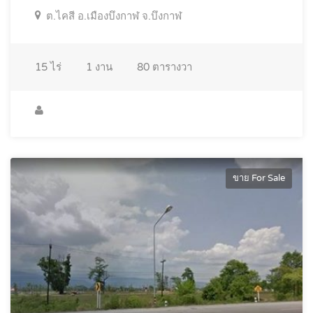
ต.ไคสี อ.เมืองบึงกาฬ จ.บึงกาฬ
15
ไร่
1
งาน
80
ตารางวา
ขาย For Sale