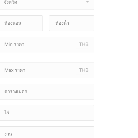
จังหวัด
THB
THB