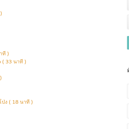
)
ที )
( 33 นาที )
)
่ง ( 18 นาที )