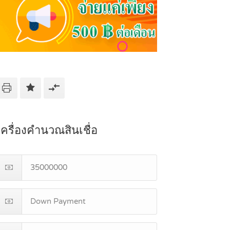
เครื่องคำนวณสินเชื่อ