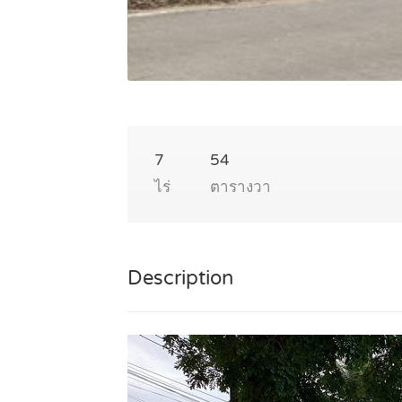
7
54
ไร่
ตารางวา
Description