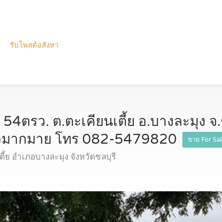
รับโพสต์อสังหา
่ 54ตรว. ต.ตะเคียนเตี้ย อ.บางละมุง จ.
ี่ยวมากมาย โทร 082-5479820
ขาย For Sal
ตี้ย อำเภอบางละมุง จังหวัดชลบุรี