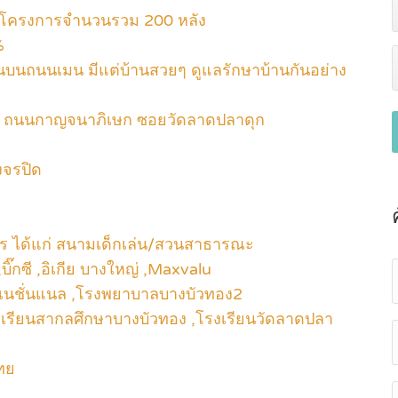
ง โครงการจำนวนรวม 200 หลัง
%
นบนถนนเมน มีแต่บ้านสวยๆ ดูแลรักษาบ้านกันอย่าง
แก่ ถนนกาญจนาภิเษก ซอยวัดลาดปลาดุก
งจรปิด
 ได้แก่ สนามเด็กเล่น/สวนสาธารณะ
บิ๊กซี ,อิเกีย บางใหญ่ ,Maxvalu
์เนชั่นแนล ,โรงพยาบาลบางบัวทอง2
รงเรียนสากลศึกษาบางบัวทอง ,โรงเรียนวัดลาดปลา
ทย